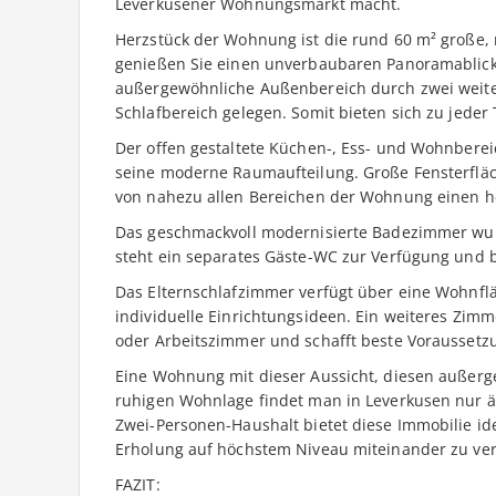
Leverkusener Wohnungsmarkt macht.
Herzstück der Wohnung ist die rund 60 m² große, 
genießen Sie einen unverbaubaren Panoramablick 
außergewöhnliche Außenbereich durch zwei weiter
Schlafbereich gelegen. Somit bieten sich zu jeder 
Der offen gestaltete Küchen-, Ess- und Wohnbere
seine moderne Raumaufteilung. Große Fensterfläc
von nahezu allen Bereichen der Wohnung einen he
Das geschmackvoll modernisierte Badezimmer wurd
steht ein separates Gäste-WC zur Verfügung und 
Das Elternschlafzimmer verfügt über eine Wohnflä
individuelle Einrichtungsideen. Ein weiteres Zimme
oder Arbeitszimmer und schafft beste Vorausset
Eine Wohnung mit dieser Aussicht, diesen außer
ruhigen Wohnlage findet man in Leverkusen nur ä
Zwei-Personen-Haushalt bietet diese Immobilie i
Erholung auf höchstem Niveau miteinander zu ve
FAZIT: