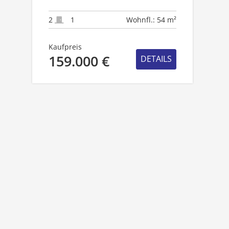
ETW MIT PKW-STELLPLATZ
IN LEV.-QUETTINGEN!
2
1
Wohnfl.: 54 m²
Kaufpreis
159.000 €
DETAILS