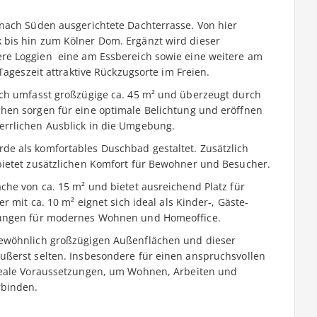
nach Süden ausgerichtete Dachterrasse. Von hier
bis hin zum Kölner Dom. Ergänzt wird dieser
e Loggien  eine am Essbereich sowie eine weitere am
Tageszeit attraktive Rückzugsorte im Freien.
ich umfasst großzügige ca. 45 m² und überzeugt durch
hen sorgen für eine optimale Belichtung und eröffnen
rrlichen Ausblick in die Umgebung.
e als komfortables Duschbad gestaltet. Zusätzlich
bietet zusätzlichen Komfort für Bewohner und Besucher.
che von ca. 15 m² und bietet ausreichend Platz für
r mit ca. 10 m² eignet sich ideal als Kinder-, Gäste-
zungen für modernes Wohnen und Homeoffice.
gewöhnlich großzügigen Außenflächen und dieser
ußerst selten. Insbesondere für einen anspruchsvollen
deale Voraussetzungen, um Wohnen, Arbeiten und
rbinden.