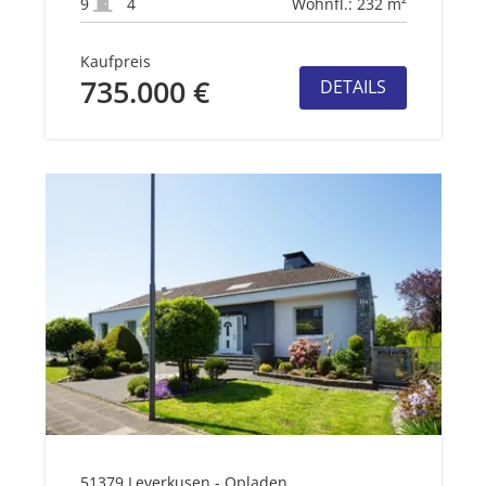
9
4
Wohnfl.: 232 m²
Kaufpreis
735.000 €
DETAILS
51379 Leverkusen - Opladen