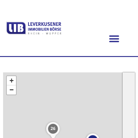
+
−
26